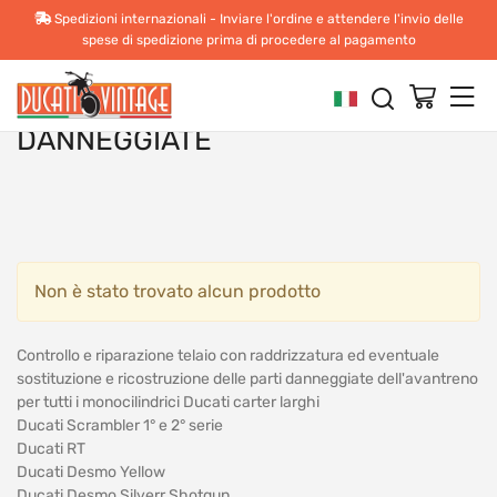
Spedizioni internazionali - Inviare l'ordine e attendere l'invio delle
Ducati Scrambler
spese di spedizione prima di procedere al pagamento
RIPARAZIONE TELAIO E
RICOSTRUZIONE PARTI
DANNEGGIATE
Toggle 
FILTRA PRODOTTI
Non è stato trovato alcun prodotto
Controllo e riparazione telaio con raddrizzatura ed eventuale
sostituzione e ricostruzione delle parti danneggiate dell'avantreno
per tutti i monocilindrici Ducati carter larghi
Ducati Scrambler 1° e 2° serie
Ducati RT
Ducati Desmo Yellow
Ducati Desmo Silverr Shotgun